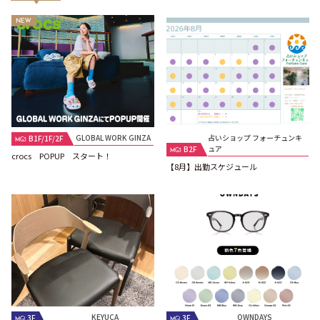
GLOBAL WORK GINZA
占いショップ フォーチュンキ
B1F/1F/2F
MG3
ュア
B2F
MG3
crocs POPUP スタート！
【8月】出勤スケジュール
KEYUCA
OWNDAYS
3F
3F
MG1
MG1