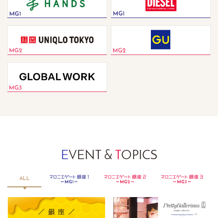
E
VENT &
T
OPICS
銀座２
マロニエゲート銀座３
ALL