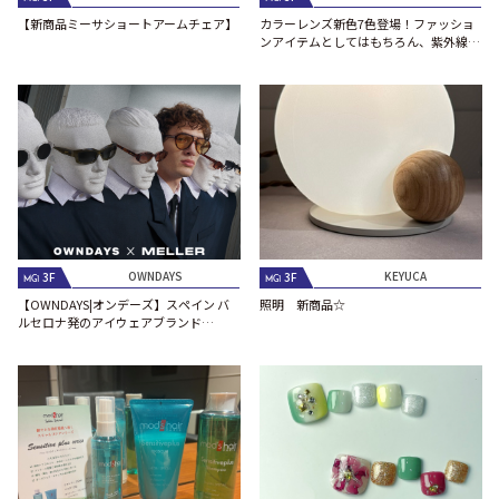
【新商品ミーサショートアームチェア】
カラーレンズ新色7色登場！ファッショ
ンアイテムとしてはもちろん、紫外線対
策にも
OWNDAYS
KEYUCA
3F
3F
MG1
MG1
【OWNDAYS|オンデーズ】スペイン バ
照明 新商品☆
ルセロナ発のアイウェアブランド
「MELLER(メラー)」