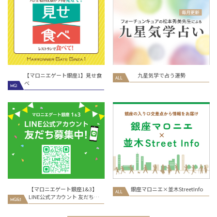
【マロニエゲート銀座1】見せ食
九星気学で占う運勢
ALL
べ
MG1
【マロニエゲート銀座1&3】
銀座マロニエ×並木StreetInfo
ALL
LINE公式アカウント 友だち募
MG1&3
集中！