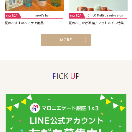
mod's hair
CHILO Multi beauty salon
B2F
B2F
MG3
MG3
夏のおすすめヘアケア商品
夏のお出かけ準備♪フットネイル特集
MORE
P
ICK
U
P