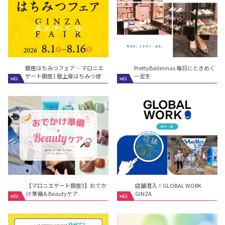
銀座はちみつフェア ―マロニエ
PrettyBallerinas 毎日にときめく
ゲート銀座1 屋上産はちみつ使用
一足を
MG1
MG1
―
【マロニエゲート銀座3】おでか
店舗潜入！GLOBAL WORK
け準備＆Beautyケア
GINZA
MG3
MG3