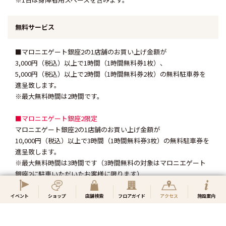
■マロニエゲート銀座2の1店舗のお買い上げ金額が
3,000円（税込）以上で1時間（1時間無料券1枚）、
5,000円（税込）以上で2時間（1時間無料券2枚）
の無料駐車券を
進呈致します。
※最大無料時間は2時間です。
■マロニエゲート銀座2限定
マロニエゲート銀座2の1店舗のお買い上げ金額が
10,000円（税込）以上で3時間（1時間無料券3枚）
の無料駐車券を
進呈致します。
※最大無料時間は3時間です（3時間無料の対象はマロニエゲート
銀座2に駐車いただいたお客様に限ります）
店頭にて無料駐車券をお受け取りいただき、駐車場スタッフにご
提示ください。
イベント
ショップ
店舗検索
フロアガイド
アクセス
施設案内
（レシートの合算はできません。）
※無料駐車券及びレシートは、当日分のみ有効です。