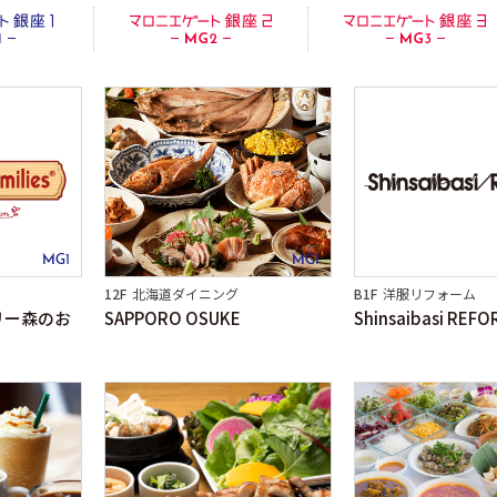
ロニエゲート銀座３
MG1
MG1
12F
北海道ダイニング
B1F
洋服リフォーム
リー森のお
SAPPORO OSUKE
Shinsaibasi REF