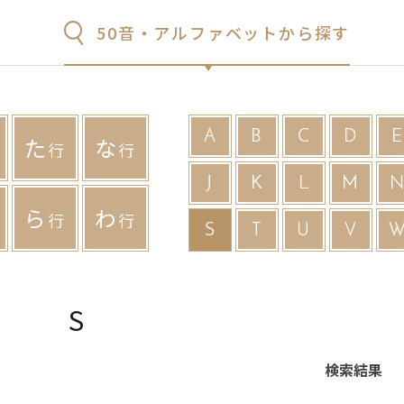
50音・アルファベットから探す
A
B
C
D
E
た
な
行
行
J
K
L
M
ら
わ
行
行
S
T
U
V
S
検索結果