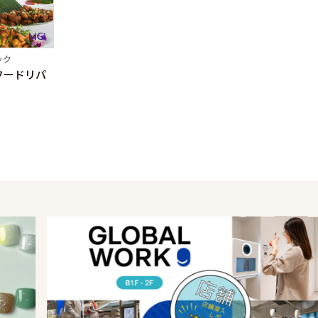
MG1
ック
フードリパ