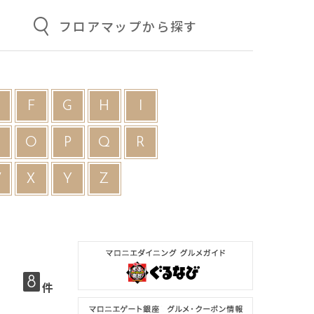
フロアマップから探す
F
G
H
I
N
O
P
Q
R
W
X
Y
Z
8
件