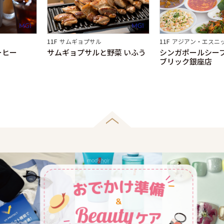
MG1
MG1
11F
サムギョプサル
11F
アジアン・エスニ
ーヒー
サムギョプサルと野菜 いふう
シンガポールシー
ブリック銀座店