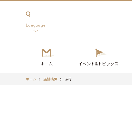
한국어
簡体中文
繁体中文
English
日本語
Language
ホーム
イベント
&トピックス
ホーム
店舗検索
あ行