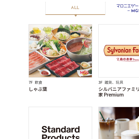
マロニエゲート銀座１
マロニエゲート銀座２
マ
ALL
MG2
7F
飲食
3F
雑貨、玩具
しゃぶ葉
シルバニアファミ
家 Premium