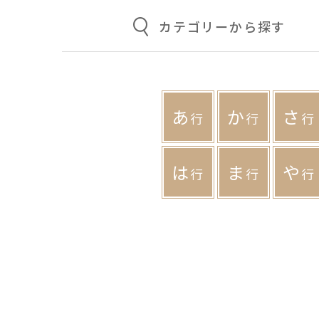
カテゴリーから探す
あ
か
さ
行
行
行
は
ま
や
行
行
行