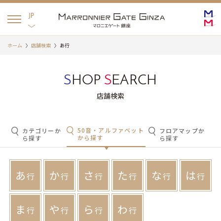
English
日本語
JP
ホーム
店舗検索
あ行
S
HOP
S
EARCH
店舗検索
50音・アルファベット
カテゴリーか
フロアマップか
から探す
ら探す
ら探す
あ
か
さ
た
な
は
行
行
行
行
行
行
ま
や
ら
わ
行
行
行
行