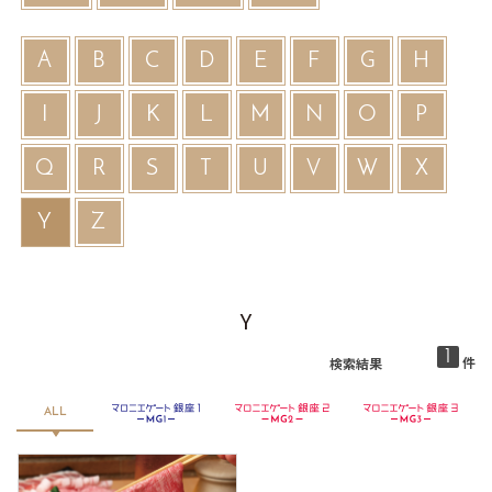
A
B
C
D
E
F
G
H
I
J
K
L
M
N
O
P
Q
R
S
T
U
V
W
X
Y
Z
Y
1
件
検索結果
銀座２
マロニエゲート銀座３
ALL