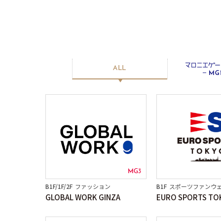
マロニエゲート銀座１
マロニエゲート銀座２
マ
ALL
MG3
B1F/1F/2F
ファッション
B1F
スポーツファンウ
GLOBAL WORK GINZA
EURO SPORTS TO