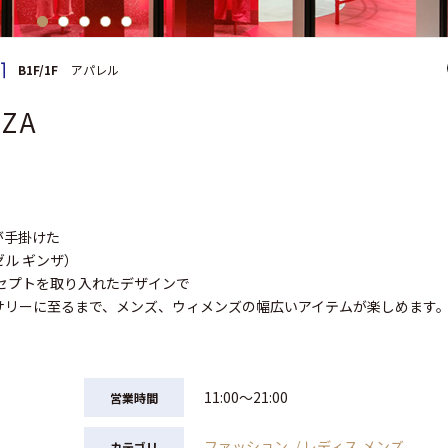
B1F/1F
アパレル
NZA
が手掛けた
ゼル ギンザ）
セプトを取り入れたデザインで
サリーに至るまで、メンズ、ウィメンズの幅広いアイテムが楽しめます
11:00〜21:00
営業時間
ファッション
レディス,メンズ
カテゴリ