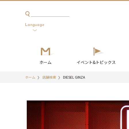
한국어
簡体中文
繁体中文
English
日本語
Language
ホーム
イベント
&トピックス
ホーム
店舗検索
DIESEL GINZA