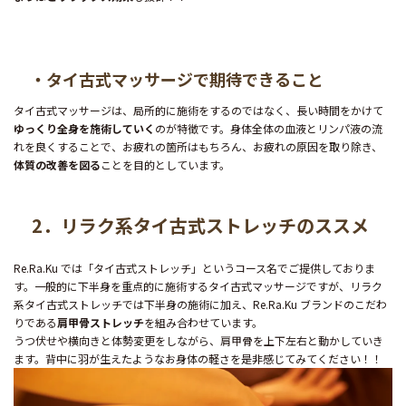
・タイ古式マッサージで期待できること
タイ古式マッサージは、局所的に施術をするのではなく、長い時間をかけて
ゆっくり全身を施術していく
のが特徴です。身体全体の血液とリンパ液の流
れを良くすることで、お疲れの箇所はもちろん、お疲れの原因を取り除き、
体質の改善を図る
ことを目的としています。
2．リラク系タイ古式ストレッチのススメ
Re.Ra.Ku では「タイ古式ストレッチ」というコース名でご提供しておりま
す。一般的に下半身を重点的に施術するタイ古式マッサージですが、リラク
系タイ古式ストレッチでは下半身の施術に加え、Re.Ra.Ku ブランドのこだわ
りである
肩甲骨ストレッチ
を組み合わせています。
うつ伏せや横向きと体勢変更をしながら、肩甲骨を上下左右と動かしていき
ます。背中に羽が生えたようなお身体の軽さを是非感じてみてください！！