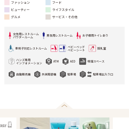
ファッション
フード
ビューティー
ライフスタイル
グルメ
サービス・その他
女性用レストルーム
男性用レストルーム
お子様用トイレあり
パウダールーム
ベビーベッド
車椅子対応レストルーム
授乳室
ベビーシート
ハンズ専用
ATM
AED
喫煙スペース
インフォメーション
自動販売機
外貨両替機
駐車場
駐車場出入り口