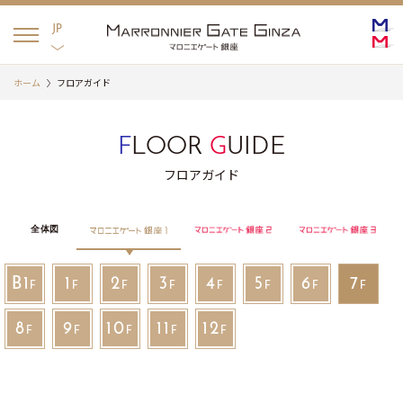
English
日本語
JP
ホーム
フロアガイド
F
LOOR
G
UIDE
フロアガイド
全体図
銀座２
マロニエゲート銀座３
B1
1
2
3
4
5
6
7
F
F
F
F
F
F
F
F
8
9
10
11
12
F
F
F
F
F