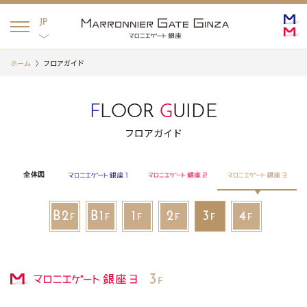
English
日本語
JP
ホーム
フロアガイド
F
LOOR
G
UIDE
フロアガイド
全体図
銀座２
マロニエゲート銀座３
B2
B1
1
2
3
4
F
F
F
F
F
F
3
F