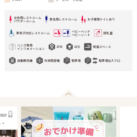
女性用レストルーム
男性用レストルーム
お子様用トイレあり
パウダールーム
ベビーベッド
車椅子対応レストルーム
授乳室
ベビーシート
ハンズ専用
ATM
AED
喫煙スペース
インフォメーション
自動販売機
外貨両替機
駐車場
駐車場出入り口