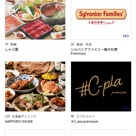
MG2
MG1
7F
飲食
3F
雑貨、玩具
しゃぶ葉
シルバニアファミリー森のお家
Premium
MG1
MG1
12F
北海道ダイニング
4F
カプセルトイ
SAPPORO OSUKE
＃C-pla premium