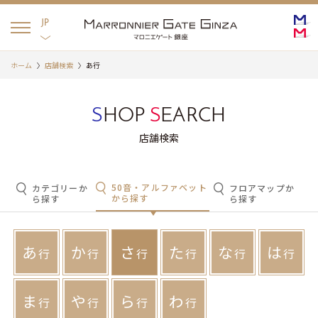
English
日本語
JP
ホーム
店舗検索
あ行
S
HOP
S
EARCH
店舗検索
50音・アルファベット
カテゴリーか
フロアマップか
から探す
ら探す
ら探す
あ
か
さ
た
な
は
行
行
行
行
行
行
ま
や
ら
わ
行
行
行
行