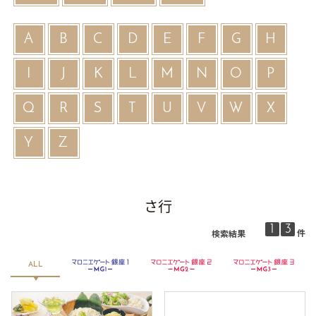
A
B
C
D
E
F
G
H
I
J
K
L
M
N
O
P
Q
R
S
T
U
V
W
X
Y
Z
さ行
1
3
件
検索結果
銀座２
マロニエゲート銀座３
ALL