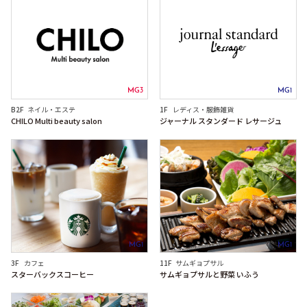
MG3
MG1
B2F
ネイル・エステ
1F
レディス・服飾雑貨
CHILO Multi beauty salon
ジャーナル スタンダード レサージュ
MG1
MG1
3F
カフェ
11F
サムギョプサル
スターバックスコーヒー
サムギョプサルと野菜 いふう