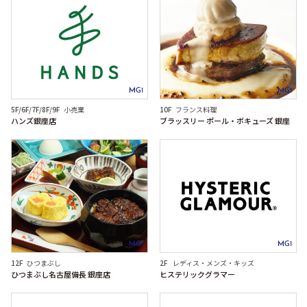
MG1
MG1
5F/6F/7F/8F/9F
小売業
10F
フランス料理
ハンズ銀座店
ブラッスリー ポール・ボキューズ 銀座
MG1
MG1
12F
ひつまぶし
2F
レディス・メンズ・キッズ
ひつまぶし名古屋備長 銀座店
ヒステリックグラマー