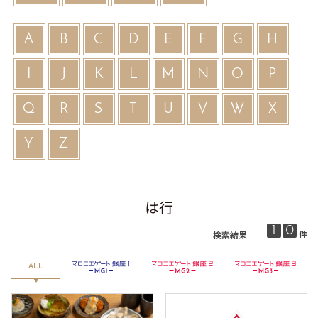
A
B
C
D
E
F
G
H
I
J
K
L
M
N
O
P
Q
R
S
T
U
V
W
X
Y
Z
は行
1
0
件
検索結果
銀座２
マロニエゲート銀座３
ALL