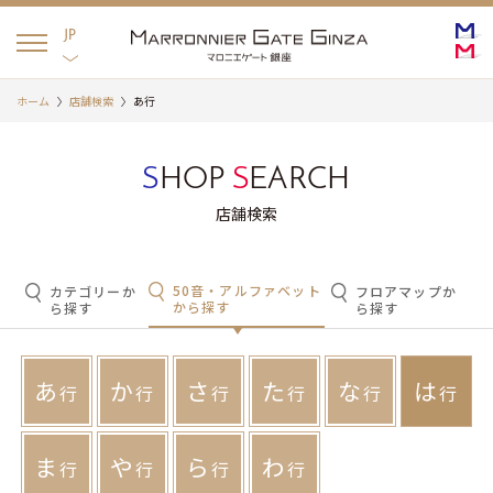
English
日本語
JP
ホーム
店舗検索
あ行
S
HOP
S
EARCH
店舗検索
50音・アルファベット
カテゴリーか
フロアマップか
から探す
ら探す
ら探す
あ
か
さ
た
な
は
行
行
行
行
行
行
ま
や
ら
わ
行
行
行
行