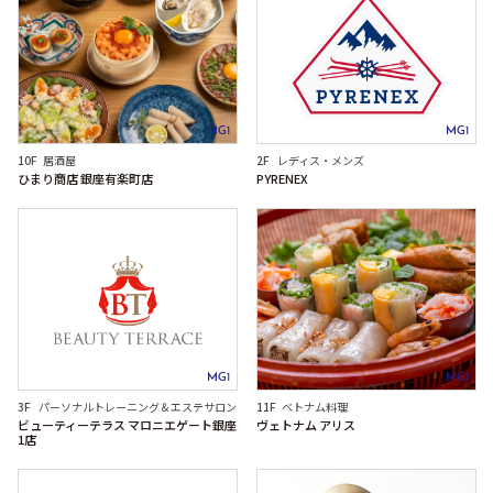
MG1
MG1
10F
居酒屋
2F
レディス・メンズ
ひまり商店 銀座有楽町店
PYRENEX
MG1
MG1
3F
パーソナルトレーニング＆エステサロン
11F
ベトナム料理
ビューティーテラス マロニエゲート銀座
ヴェトナム アリス
1店